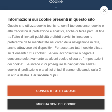
Cookie
–
Informativa Privacy
Informazioni sui cookie presenti in questo sito
–
Accessibilitià
Questo sito utilizza cookie tecnici e, con il tuo consenso, cookie e
altri tracciatori di profilazione e analitici, anche di terze parti, al fine
tra l’altro di inviarti pubblicità e offrirti servizi in linea con le
preferenze da te manifestate nel corso della navigazione in rete,
Con il contributo di:
anche attraverso più dispositivi. Per accettare tutti i cookie clicca
su “Consenti tutti i cookie”. Se vuoi acconsentire o negare il
consenso selettivamente ad alcuni cookie clicca su "Impostazioni
dei cookie". Se invece vuoi proseguire la navigazione senza i
cookie di profilazione e analitici chiudi il banner cliccando sulla X
in alto a destra.
Per saperne di più
Bando “Musei di Impresa 2025”
Associato a:
CONSENTI TUTTI I COOKIE
IMPOSTAZIONI DEI COOKIE