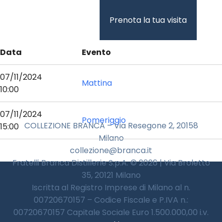
Vai
al
Prenota la tua visita
contenuto
Data
Evento
07/11/2024
Mattina
10:00
07/11/2024
Pomeriggio
COLLEZIONE BRANCA – Via Resegone 2, 20158
15:00
Milano
collezione@branca.it
Fratelli Branca Distillerie S.p.A. © 2026 | Via Broletto
35, 20121 Milano
Iscritta al Registro Imprese di Milano al n.
00720670157 – Codice Fiscale e P.IVA n.:
00720670157 Capitale Sociale Euro 1.500.000,00 i.v.