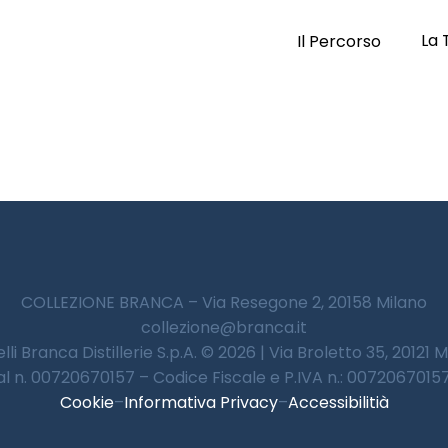
La 
Il Percorso
COLLEZIONE BRANCA – Via Resegone 2, 20158 Milano
collezione@branca.it
lli Branca Distillerie S.p.A. © 2026 | Via Broletto 35, 20121 
 al n. 00720670157 – Codice Fiscale e P.IVA n.: 00720670157 
Cookie
–
Informativa Privacy
–
Accessibilitià