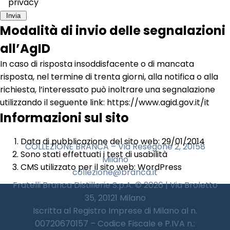
privacy
Modalità di invio delle segnalazioni
all’AgID
In caso di risposta insoddisfacente o di mancata
risposta, nel termine di trenta giorni, alla notifica o alla
richiesta, l’interessato può inoltrare una segnalazione
utilizzando il seguente link:
https://www.agid.gov.it/it
Informazioni sul sito
Data di pubblicazione del sito web: 29/01/2014
COLLEZIONE BRANCA – Via Resegone 2, 20158
Sono stati effettuati i test di usabilità
Milano
CMS utilizzato per il sito web: WordPress
collezione@branca.it
Fratelli Branca Distillerie S.p.A. © 2026 | Via Broletto
35, 20121 Milano
Iscritta al Registro Imprese di Milano al n.
00720670157 – Codice Fiscale e P.IVA n.: