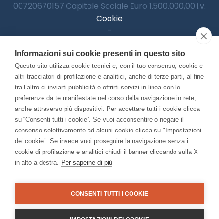
00720670157 Capitale Sociale Euro 1.500.000,00 i.v.
Cookie
–
Informativa Privacy
Informazioni sui cookie presenti in questo sito
–
Accessibilitià
Questo sito utilizza cookie tecnici e, con il tuo consenso, cookie e
altri tracciatori di profilazione e analitici, anche di terze parti, al fine
tra l’altro di inviarti pubblicità e offrirti servizi in linea con le
preferenze da te manifestate nel corso della navigazione in rete,
Con il contributo di:
anche attraverso più dispositivi. Per accettare tutti i cookie clicca
su “Consenti tutti i cookie”. Se vuoi acconsentire o negare il
consenso selettivamente ad alcuni cookie clicca su "Impostazioni
dei cookie". Se invece vuoi proseguire la navigazione senza i
cookie di profilazione e analitici chiudi il banner cliccando sulla X
in alto a destra.
Per saperne di più
Bando “Musei di Impresa 2025”
Associato a:
CONSENTI TUTTI I COOKIE