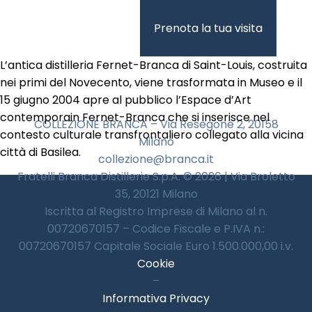
Vai
al
Prenota la tua visita
contenuto
L’antica distilleria Fernet-Branca di Saint-Louis, costruita
nei primi del Novecento, viene trasformata in Museo e il
15 giugno 2004 apre al pubblico l’Espace d’Art
contemporain Fernet-Branca che si inserisce nel
COLLEZIONE BRANCA – Via Resegone 2, 20158
contesto culturale transfrontaliero collegato alla vicina
Milano
città di Basilea.
collezione@branca.it
Fratelli Branca Distillerie S.p.A. © 2026 | Via Broletto
35, 20121 Milano
Iscritta al Registro Imprese di Milano al n.
00720670157 – Codice Fiscale e P.IVA n.:
00720670157 Capitale Sociale Euro 1.500.000,00 i.v.
Cookie
–
Informativa Privacy