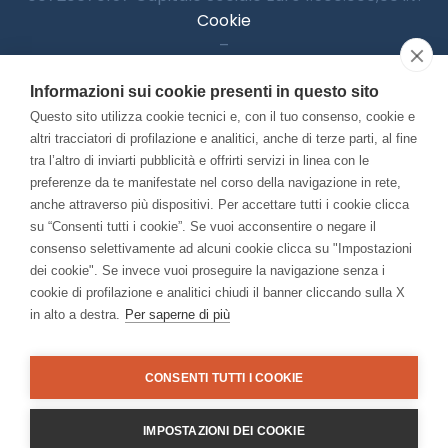
Cookie
–
Informativa Privacy
Informazioni sui cookie presenti in questo sito
–
Accessibilitià
Questo sito utilizza cookie tecnici e, con il tuo consenso, cookie e
altri tracciatori di profilazione e analitici, anche di terze parti, al fine
tra l’altro di inviarti pubblicità e offrirti servizi in linea con le
preferenze da te manifestate nel corso della navigazione in rete,
Con il contributo di:
anche attraverso più dispositivi. Per accettare tutti i cookie clicca
su “Consenti tutti i cookie”. Se vuoi acconsentire o negare il
consenso selettivamente ad alcuni cookie clicca su "Impostazioni
dei cookie". Se invece vuoi proseguire la navigazione senza i
cookie di profilazione e analitici chiudi il banner cliccando sulla X
in alto a destra.
Per saperne di più
Bando “Musei di Impresa 2025”
Associato a:
CONSENTI TUTTI I COOKIE
IMPOSTAZIONI DEI COOKIE