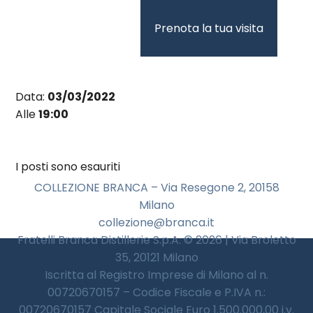
Vai
al
Prenota la tua visita
contenuto
Data:
03/03/2022
Alle
19:00
I posti sono esauriti
COLLEZIONE BRANCA – Via Resegone 2, 20158
Milano
collezione@branca.it
Fratelli Branca Distillerie S.p.A. © 2026 | Via Broletto
35, 20121 Milano
Iscritta al Registro Imprese di Milano al n.
00720670157 – Codice Fiscale e P.IVA n.:
00720670157 Capitale Sociale Euro 1.500.000,00 i.v.