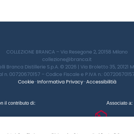
COLLEZIONE BRANCA – Via Resegone 2, 20158 Milano
collezione@branca.it
lli Branca Distillerie S.p.A. © 2026 | Via Broletto 35, 20121 
 al n. 00720670157 – Codice Fiscale e P.IVA n.: 00720670157 
Cookie
–
Informativa Privacy
–
Accessibilitià
n il contributo di:
Associato a: