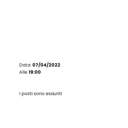
Vai
al
contenuto
Data:
07/04/2022
Alle
19:00
I posti sono esauriti