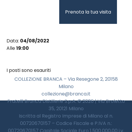
Vai
al
Prenota la tua visita
contenuto
Data:
04/08/2022
Alle
19:00
I posti sono esauriti
COLLEZIONE BRANCA – Via Resegone 2, 20158
Milano
collezione@branca.it
Fratelli Branca Distillerie S.p.A. © 2026 | Via Broletto
35, 20121 Milano
Iscritta al Registro Imprese di Milano al n.
00720670157 – Codice Fiscale e P.IVA n.:
00720670157 Capitale Sociale Euro 1.500.000,00 i.v.