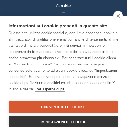
Cookie
–
Informativa Privacy
Informazioni sui cookie presenti in questo sito
–
Accessibilitià
Questo sito utilizza cookie tecnici e, con il tuo consenso, cookie e
altri tracciatori di profilazione e analitici, anche di terze parti, al fine
tra l’altro di inviarti pubblicità e offrirti servizi in linea con le
preferenze da te manifestate nel corso della navigazione in rete,
Con il contributo di:
anche attraverso più dispositivi. Per accettare tutti i cookie clicca
su “Consenti tutti i cookie”. Se vuoi acconsentire o negare il
consenso selettivamente ad alcuni cookie clicca su "Impostazioni
dei cookie". Se invece vuoi proseguire la navigazione senza i
cookie di profilazione e analitici chiudi il banner cliccando sulla X
in alto a destra.
Per saperne di più
Bando “Musei di Impresa 2025”
Associato a:
CONSENTI TUTTI I COOKIE
IMPOSTAZIONI DEI COOKIE