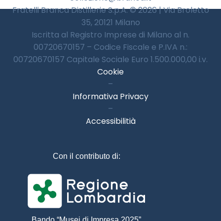
Fratelli Branca Distillerie S.p.A. © 2026 | Via Broletto
35, 20121 Milano
Iscritta al Registro Imprese di Milano al n.
00720670157 – Codice Fiscale e P.IVA n.:
00720670157 Capitale Sociale Euro 1.500.000,00 i.v.
Cookie
–
Informativa Privacy
–
Accessibilitià
Con il contributo di:
Bando “Musei di Impresa 2025”