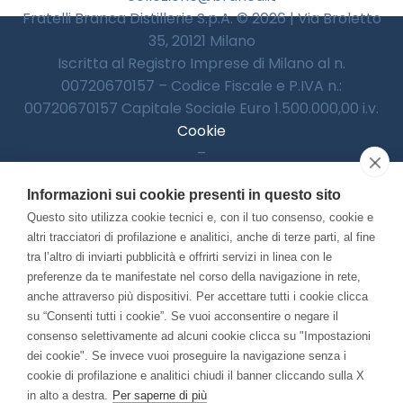
Fratelli Branca Distillerie S.p.A. © 2026 | Via Broletto
35, 20121 Milano
Iscritta al Registro Imprese di Milano al n.
00720670157 – Codice Fiscale e P.IVA n.:
00720670157 Capitale Sociale Euro 1.500.000,00 i.v.
Cookie
–
Informativa Privacy
Informazioni sui cookie presenti in questo sito
–
Accessibilitià
Questo sito utilizza cookie tecnici e, con il tuo consenso, cookie e
altri tracciatori di profilazione e analitici, anche di terze parti, al fine
tra l’altro di inviarti pubblicità e offrirti servizi in linea con le
preferenze da te manifestate nel corso della navigazione in rete,
Con il contributo di:
anche attraverso più dispositivi. Per accettare tutti i cookie clicca
su “Consenti tutti i cookie”. Se vuoi acconsentire o negare il
consenso selettivamente ad alcuni cookie clicca su "Impostazioni
dei cookie". Se invece vuoi proseguire la navigazione senza i
cookie di profilazione e analitici chiudi il banner cliccando sulla X
in alto a destra.
Per saperne di più
Bando “Musei di Impresa 2025”