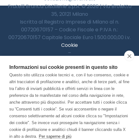
Fratelli Branca Distillerie S.p.A. © 2026 | Via Broletto
35, 20121 Milano
Iscritta al Registro Imprese di Milano al n.
00720670157 – Codice Fiscale e P.IVA n.:
00720670157 Capitale Sociale Euro 1.500.000,00 i.v.
Cookie
–
Informativa Privacy
Informazioni sui cookie presenti in questo sito
–
Accessibilitià
Questo sito utilizza cookie tecnici e, con il tuo consenso, cookie e
altri tracciatori di profilazione e analitici, anche di terze parti, al fine
tra l’altro di inviarti pubblicità e offrirti servizi in linea con le
preferenze da te manifestate nel corso della navigazione in rete,
Con il contributo di:
anche attraverso più dispositivi. Per accettare tutti i cookie clicca
su “Consenti tutti i cookie”. Se vuoi acconsentire o negare il
consenso selettivamente ad alcuni cookie clicca su "Impostazioni
dei cookie". Se invece vuoi proseguire la navigazione senza i
cookie di profilazione e analitici chiudi il banner cliccando sulla X
in alto a destra.
Per saperne di più
Bando “Musei di Impresa 2025”