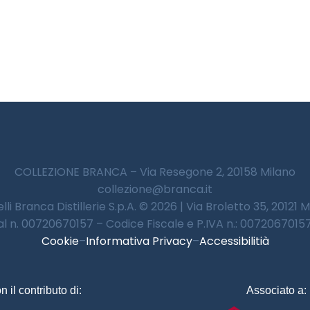
COLLEZIONE BRANCA – Via Resegone 2, 20158 Milano
collezione@branca.it
lli Branca Distillerie S.p.A. © 2026 | Via Broletto 35, 20121 
 al n. 00720670157 – Codice Fiscale e P.IVA n.: 00720670157 
Cookie
–
Informativa Privacy
–
Accessibilitià
n il contributo di:
Associato a: