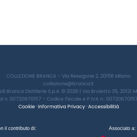
COLLEZIONE BRANCA – Via Resegone 2, 20158 Milano
collezione@branca.it
lli Branca Distillerie S.p.A. © 2026 | Via Broletto 35, 20121 
 al n. 00720670157 – Codice Fiscale e P.IVA n.: 00720670157 
Cookie
–
Informativa Privacy
–
Accessibilitià
n il contributo di:
Associato a: