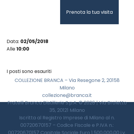
Vai
al
Prenota la tua visita
contenuto
Data:
02/05/2018
Alle
10:00
I posti sono esauriti
COLLEZIONE BRANCA – Via Resegone 2, 20158
Milano
collezione@branca.it
Fratelli Branca Distillerie S.p.A. © 2026 | Via Broletto
35, 20121 Milano
Iscritta al Registro Imprese di Milano al n.
00720670157 – Codice Fiscale e P.IVA n.:
00720670157 Capitale Sociale Euro 1.500.000,00 i.v.