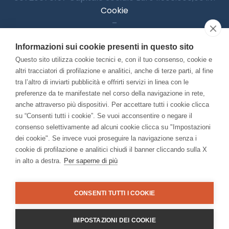
Cookie
–
Informativa Privacy
Informazioni sui cookie presenti in questo sito
–
Accessibilitià
Questo sito utilizza cookie tecnici e, con il tuo consenso, cookie e
altri tracciatori di profilazione e analitici, anche di terze parti, al fine
tra l’altro di inviarti pubblicità e offrirti servizi in linea con le
preferenze da te manifestate nel corso della navigazione in rete,
Con il contributo di:
anche attraverso più dispositivi. Per accettare tutti i cookie clicca
su “Consenti tutti i cookie”. Se vuoi acconsentire o negare il
consenso selettivamente ad alcuni cookie clicca su "Impostazioni
dei cookie". Se invece vuoi proseguire la navigazione senza i
cookie di profilazione e analitici chiudi il banner cliccando sulla X
in alto a destra.
Per saperne di più
Bando “Musei di Impresa 2025”
Associato a:
CONSENTI TUTTI I COOKIE
IMPOSTAZIONI DEI COOKIE