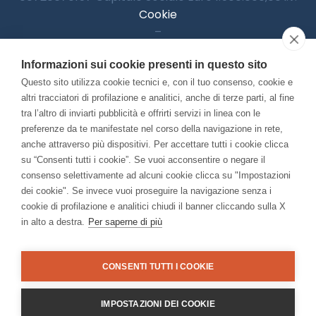
Cookie
–
Informativa Privacy
Informazioni sui cookie presenti in questo sito
–
Accessibilitià
Questo sito utilizza cookie tecnici e, con il tuo consenso, cookie e
altri tracciatori di profilazione e analitici, anche di terze parti, al fine
tra l’altro di inviarti pubblicità e offrirti servizi in linea con le
preferenze da te manifestate nel corso della navigazione in rete,
Con il contributo di:
anche attraverso più dispositivi. Per accettare tutti i cookie clicca
su “Consenti tutti i cookie”. Se vuoi acconsentire o negare il
consenso selettivamente ad alcuni cookie clicca su "Impostazioni
dei cookie". Se invece vuoi proseguire la navigazione senza i
cookie di profilazione e analitici chiudi il banner cliccando sulla X
in alto a destra.
Per saperne di più
Bando “Musei di Impresa 2025”
Associato a:
CONSENTI TUTTI I COOKIE
IMPOSTAZIONI DEI COOKIE