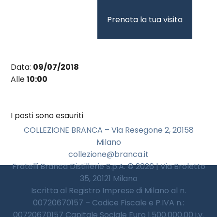
Vai
al
Prenota la tua visita
contenuto
Data:
09/07/2018
Alle
10:00
I posti sono esauriti
COLLEZIONE BRANCA – Via Resegone 2, 20158
Milano
collezione@branca.it
Fratelli Branca Distillerie S.p.A. © 2026 | Via Broletto
35, 20121 Milano
Iscritta al Registro Imprese di Milano al n.
00720670157 – Codice Fiscale e P.IVA n.:
00720670157 Capitale Sociale Euro 1.500.000,00 i.v.