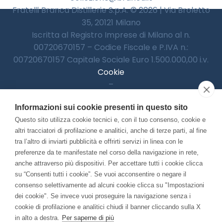
Fratelli Branca Distillerie S.p.A. © 2026 | Via Broletto
35, 20121 Milano
Iscritta al Registro Imprese di Milano al n.
00720670157 – Codice Fiscale e P.IVA n.:
00720670157 Capitale Sociale Euro 1.500.000,00 i.v.
Cookie
–
Informativa Privacy
Informazioni sui cookie presenti in questo sito
–
Accessibilitià
Questo sito utilizza cookie tecnici e, con il tuo consenso, cookie e
altri tracciatori di profilazione e analitici, anche di terze parti, al fine
tra l’altro di inviarti pubblicità e offrirti servizi in linea con le
preferenze da te manifestate nel corso della navigazione in rete,
Con il contributo di:
anche attraverso più dispositivi. Per accettare tutti i cookie clicca
su “Consenti tutti i cookie”. Se vuoi acconsentire o negare il
consenso selettivamente ad alcuni cookie clicca su "Impostazioni
dei cookie". Se invece vuoi proseguire la navigazione senza i
cookie di profilazione e analitici chiudi il banner cliccando sulla X
in alto a destra.
Per saperne di più
Bando “Musei di Impresa 2025”