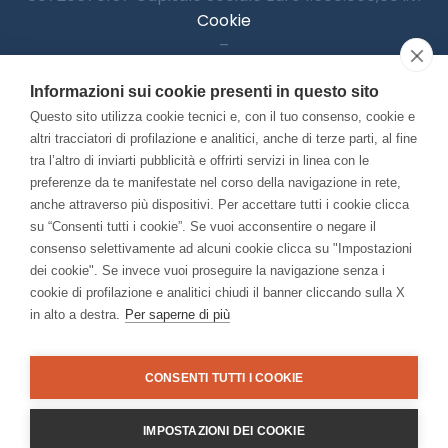
Cookie
–
Informativa Privacy
Informazioni sui cookie presenti in questo sito
–
Accessibilitià
Questo sito utilizza cookie tecnici e, con il tuo consenso, cookie e
altri tracciatori di profilazione e analitici, anche di terze parti, al fine
tra l’altro di inviarti pubblicità e offrirti servizi in linea con le
preferenze da te manifestate nel corso della navigazione in rete,
Con il contributo di:
anche attraverso più dispositivi. Per accettare tutti i cookie clicca
su “Consenti tutti i cookie”. Se vuoi acconsentire o negare il
consenso selettivamente ad alcuni cookie clicca su "Impostazioni
dei cookie". Se invece vuoi proseguire la navigazione senza i
cookie di profilazione e analitici chiudi il banner cliccando sulla X
in alto a destra.
Per saperne di più
Bando “Musei di Impresa 2025”
Associato a:
CONSENTI TUTTI I COOKIE
IMPOSTAZIONI DEI COOKIE