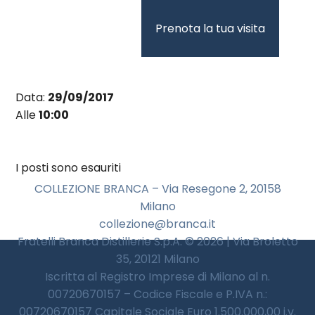
Vai
al
Prenota la tua visita
contenuto
Data:
29/09/2017
Alle
10:00
I posti sono esauriti
COLLEZIONE BRANCA – Via Resegone 2, 20158
Milano
collezione@branca.it
Fratelli Branca Distillerie S.p.A. © 2026 | Via Broletto
35, 20121 Milano
Iscritta al Registro Imprese di Milano al n.
00720670157 – Codice Fiscale e P.IVA n.:
00720670157 Capitale Sociale Euro 1.500.000,00 i.v.