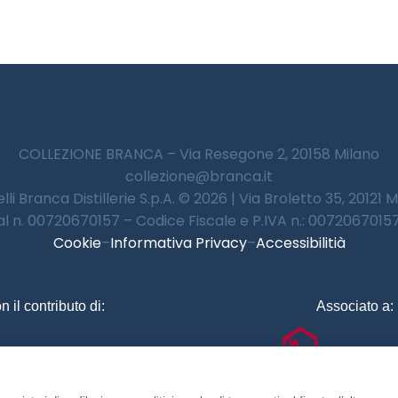
COLLEZIONE BRANCA – Via Resegone 2, 20158 Milano
collezione@branca.it
lli Branca Distillerie S.p.A. © 2026 | Via Broletto 35, 20121 
 al n. 00720670157 – Codice Fiscale e P.IVA n.: 00720670157 
Cookie
–
Informativa Privacy
–
Accessibilitià
n il contributo di:
Associato a: