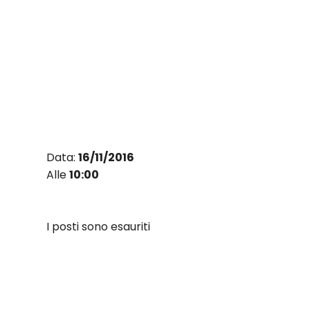
Vai
al
contenuto
Data:
16/11/2016
Alle
10:00
I posti sono esauriti