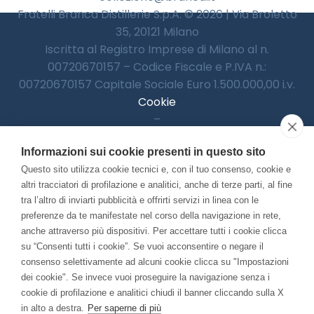
Fratelli Branca Distillerie S.p.A. © 2026 | Via Broletto
35, 20121 Milano
Iscritta al Registro Imprese di Milano al n.
00720670157 – Codice Fiscale e P.IVA n.:
00720670157 Capitale Sociale Euro 1.500.000,00 i.v.
Cookie
–
Informativa Privacy
Informazioni sui cookie presenti in questo sito
–
Accessibilitià
Questo sito utilizza cookie tecnici e, con il tuo consenso, cookie e
altri tracciatori di profilazione e analitici, anche di terze parti, al fine
tra l’altro di inviarti pubblicità e offrirti servizi in linea con le
preferenze da te manifestate nel corso della navigazione in rete,
Con il contributo di:
anche attraverso più dispositivi. Per accettare tutti i cookie clicca
su “Consenti tutti i cookie”. Se vuoi acconsentire o negare il
consenso selettivamente ad alcuni cookie clicca su "Impostazioni
dei cookie". Se invece vuoi proseguire la navigazione senza i
cookie di profilazione e analitici chiudi il banner cliccando sulla X
in alto a destra.
Per saperne di più
Bando “Musei di Impresa 2025”