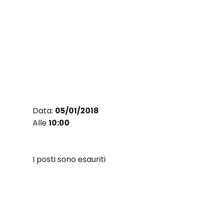
Vai
al
contenuto
Data:
05/01/2018
Alle
10:00
I posti sono esauriti