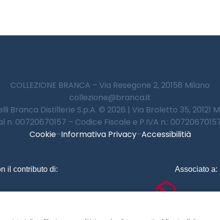
COLLEZIONE BRANCA – Via Resegone 2, 20158 Milano
collezione@branca.it
lli Branca Distillerie S.p.A. © 2026 | Via Broletto 35, 20121 
 al n. 00720670157 – Codice Fiscale e P.IVA n.: 00720670157 
Cookie
–
Informativa Privacy
–
Accessibilitià
n il contributo di:
Associato a: