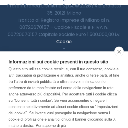
Fratelli Branca Distillerie S.p.A. © 2026 | Via Broletto
35, 20121 Milano
Iscritta al Registro Imprese di Milano al n.
00720670157 – Codice Fiscale e P.IVA n.:
00720670157 Capitale Sociale Euro 1.500.000,00 i.v.
Cookie
–
Informativa Privacy
Informazioni sui cookie presenti in questo sito
–
Accessibilitià
Questo sito utilizza cookie tecnici e, con il tuo consenso, cookie e
altri tracciatori di profilazione e analitici, anche di terze parti, al fine
tra l’altro di inviarti pubblicità e offrirti servizi in linea con le
preferenze da te manifestate nel corso della navigazione in rete,
Con il contributo di:
anche attraverso più dispositivi. Per accettare tutti i cookie clicca
su “Consenti tutti i cookie”. Se vuoi acconsentire o negare il
consenso selettivamente ad alcuni cookie clicca su "Impostazioni
dei cookie". Se invece vuoi proseguire la navigazione senza i
cookie di profilazione e analitici chiudi il banner cliccando sulla X
in alto a destra.
Per saperne di più
Bando “Musei di Impresa 2025”