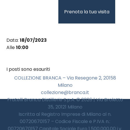
Vai
al
Prenota la tua visita
contenuto
Data:
18/07/2023
Alle
10:00
I posti sono esauriti
COLLEZIONE BRANCA – Via Resegone 2, 20158
Milano
collezione@branca.it
Fratelli Branca Distillerie S.p.A. © 2026 | Via Broletto
35, 20121 Milano
Iscritta al Registro Imprese di Milano al n.
00720670157 – Codice Fiscale e P.IVA n.:
00720670157 Capitale Sociale Euro 1.500.000,00 i.v.