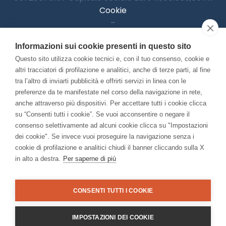
Cookie
–
Informativa Privacy
Informazioni sui cookie presenti in questo sito
–
Accessibilitià
Questo sito utilizza cookie tecnici e, con il tuo consenso, cookie e
altri tracciatori di profilazione e analitici, anche di terze parti, al fine
tra l’altro di inviarti pubblicità e offrirti servizi in linea con le
preferenze da te manifestate nel corso della navigazione in rete,
Con il contributo di:
anche attraverso più dispositivi. Per accettare tutti i cookie clicca
su “Consenti tutti i cookie”. Se vuoi acconsentire o negare il
consenso selettivamente ad alcuni cookie clicca su "Impostazioni
dei cookie". Se invece vuoi proseguire la navigazione senza i
cookie di profilazione e analitici chiudi il banner cliccando sulla X
in alto a destra.
Per saperne di più
Bando “Musei di Impresa 2025”
Associato a:
CONSENTI TUTTI I COOKIE
IMPOSTAZIONI DEI COOKIE