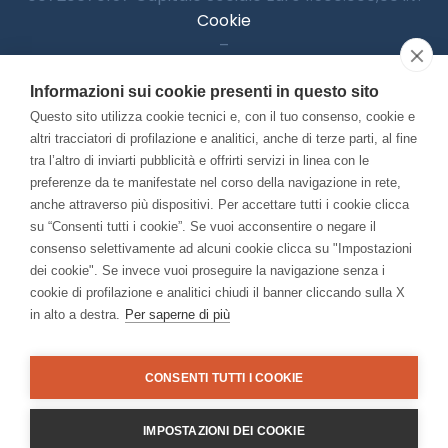
Cookie
–
Informativa Privacy
Informazioni sui cookie presenti in questo sito
–
Accessibilitià
Questo sito utilizza cookie tecnici e, con il tuo consenso, cookie e
altri tracciatori di profilazione e analitici, anche di terze parti, al fine
tra l’altro di inviarti pubblicità e offrirti servizi in linea con le
preferenze da te manifestate nel corso della navigazione in rete,
Con il contributo di:
anche attraverso più dispositivi. Per accettare tutti i cookie clicca
su “Consenti tutti i cookie”. Se vuoi acconsentire o negare il
consenso selettivamente ad alcuni cookie clicca su "Impostazioni
dei cookie". Se invece vuoi proseguire la navigazione senza i
cookie di profilazione e analitici chiudi il banner cliccando sulla X
in alto a destra.
Per saperne di più
Bando “Musei di Impresa 2025”
Associato a:
CONSENTI TUTTI I COOKIE
IMPOSTAZIONI DEI COOKIE