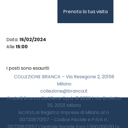
Vai
al
Prenota la tua visita
contenuto
Data:
15/02/2024
Alle
15:00
I posti sono esauriti
COLLEZIONE BRANCA – Via Resegone 2, 20158
Milano
collezione@branca.it
Fratelli Branca Distillerie S.p.A. © 2026 | Via Broletto
35, 20121 Milano
Iscritta al Registro Imprese di Milano al n.
00720670157 – Codice Fiscale e P.IVA n.:
00720670157 Capitale Sociale Euro 1.500.000,00 i.v.