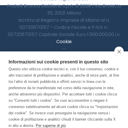
Fratelli Branca Distillerie S.p.A. © 2026 | Via Broletto
35, 20121 Milano
Iscritta al Registro Imprese di Milano al n.
00720670157 – Codice Fiscale e P.IVA n.:
00720670157 Capitale Sociale Euro 1.500.000,00 i.v.
Cookie
–
Informativa Privacy
Informazioni sui cookie presenti in questo sito
–
Accessibilitià
Questo sito utilizza cookie tecnici e, con il tuo consenso, cookie e
altri tracciatori di profilazione e analitici, anche di terze parti, al fine
tra l’altro di inviarti pubblicità e offrirti servizi in linea con le
preferenze da te manifestate nel corso della navigazione in rete,
Con il contributo di:
anche attraverso più dispositivi. Per accettare tutti i cookie clicca
su “Consenti tutti i cookie”. Se vuoi acconsentire o negare il
consenso selettivamente ad alcuni cookie clicca su "Impostazioni
dei cookie". Se invece vuoi proseguire la navigazione senza i
cookie di profilazione e analitici chiudi il banner cliccando sulla X
in alto a destra.
Per saperne di più
Bando “Musei di Impresa 2025”