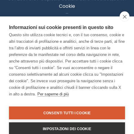
Cookie
–
Informativa Privacy
Informazioni sui cookie presenti in questo sito
–
Accessibilitià
Questo sito utilizza cookie tecnici e, con il tuo consenso, cookie e
altri tracciatori di profilazione e analitici, anche di terze parti, al fine
tra l’altro di inviarti pubblicità e offrirti servizi in linea con le
preferenze da te manifestate nel corso della navigazione in rete,
Con il contributo di:
anche attraverso più dispositivi. Per accettare tutti i cookie clicca
su “Consenti tutti i cookie”. Se vuoi acconsentire o negare il
consenso selettivamente ad alcuni cookie clicca su "Impostazioni
dei cookie". Se invece vuoi proseguire la navigazione senza i
cookie di profilazione e analitici chiudi il banner cliccando sulla X
in alto a destra.
Per saperne di più
Bando “Musei di Impresa 2025”
Associato a:
CONSENTI TUTTI I COOKIE
IMPOSTAZIONI DEI COOKIE