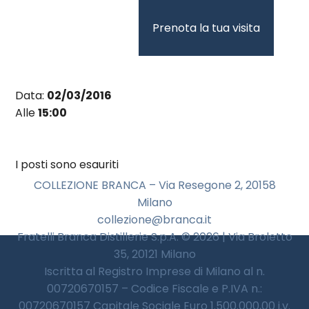
Vai
al
Prenota la tua visita
contenuto
Data:
02/03/2016
Alle
15:00
I posti sono esauriti
COLLEZIONE BRANCA – Via Resegone 2, 20158
Milano
collezione@branca.it
Fratelli Branca Distillerie S.p.A. © 2026 | Via Broletto
35, 20121 Milano
Iscritta al Registro Imprese di Milano al n.
00720670157 – Codice Fiscale e P.IVA n.:
00720670157 Capitale Sociale Euro 1.500.000,00 i.v.