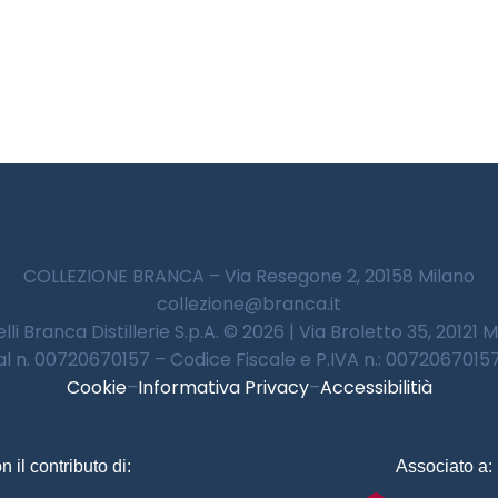
COLLEZIONE BRANCA – Via Resegone 2, 20158 Milano
collezione@branca.it
lli Branca Distillerie S.p.A. © 2026 | Via Broletto 35, 20121 
 al n. 00720670157 – Codice Fiscale e P.IVA n.: 00720670157 
Cookie
–
Informativa Privacy
–
Accessibilitià
n il contributo di:
Associato a: