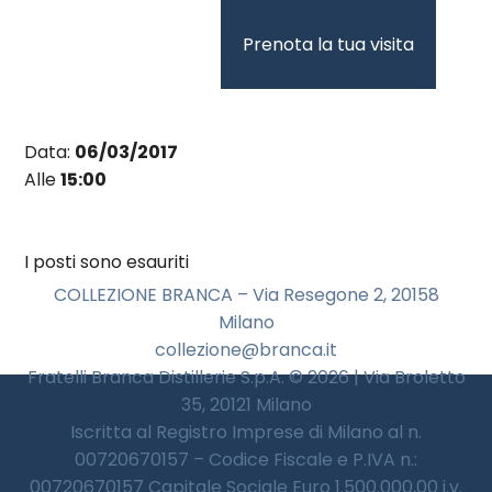
Vai
al
Prenota la tua visita
contenuto
Data:
06/03/2017
Alle
15:00
I posti sono esauriti
COLLEZIONE BRANCA – Via Resegone 2, 20158
Milano
collezione@branca.it
Fratelli Branca Distillerie S.p.A. © 2026 | Via Broletto
35, 20121 Milano
Iscritta al Registro Imprese di Milano al n.
00720670157 – Codice Fiscale e P.IVA n.:
00720670157 Capitale Sociale Euro 1.500.000,00 i.v.