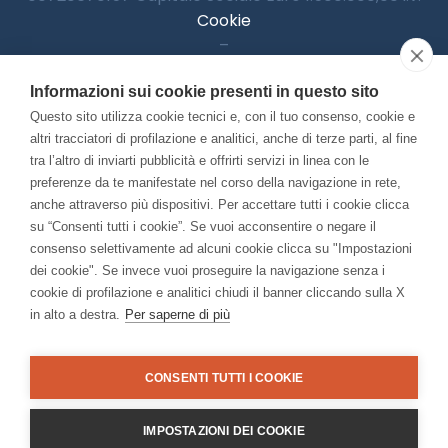
Cookie
–
Informativa Privacy
Informazioni sui cookie presenti in questo sito
–
Accessibilitià
Questo sito utilizza cookie tecnici e, con il tuo consenso, cookie e
altri tracciatori di profilazione e analitici, anche di terze parti, al fine
tra l’altro di inviarti pubblicità e offrirti servizi in linea con le
preferenze da te manifestate nel corso della navigazione in rete,
Con il contributo di:
anche attraverso più dispositivi. Per accettare tutti i cookie clicca
su “Consenti tutti i cookie”. Se vuoi acconsentire o negare il
consenso selettivamente ad alcuni cookie clicca su "Impostazioni
dei cookie". Se invece vuoi proseguire la navigazione senza i
cookie di profilazione e analitici chiudi il banner cliccando sulla X
in alto a destra.
Per saperne di più
Bando “Musei di Impresa 2025”
Associato a:
CONSENTI TUTTI I COOKIE
IMPOSTAZIONI DEI COOKIE