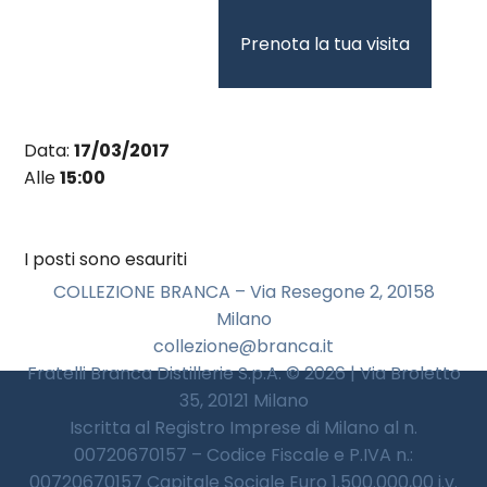
Vai
al
Prenota la tua visita
contenuto
Data:
17/03/2017
Alle
15:00
I posti sono esauriti
COLLEZIONE BRANCA – Via Resegone 2, 20158
Milano
collezione@branca.it
Fratelli Branca Distillerie S.p.A. © 2026 | Via Broletto
35, 20121 Milano
Iscritta al Registro Imprese di Milano al n.
00720670157 – Codice Fiscale e P.IVA n.:
00720670157 Capitale Sociale Euro 1.500.000,00 i.v.