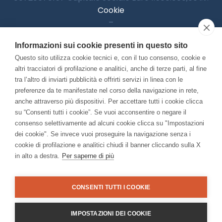
Cookie
–
Informativa Privacy
Informazioni sui cookie presenti in questo sito
–
Accessibilitià
Questo sito utilizza cookie tecnici e, con il tuo consenso, cookie e
altri tracciatori di profilazione e analitici, anche di terze parti, al fine
tra l’altro di inviarti pubblicità e offrirti servizi in linea con le
preferenze da te manifestate nel corso della navigazione in rete,
Con il contributo di:
anche attraverso più dispositivi. Per accettare tutti i cookie clicca
su “Consenti tutti i cookie”. Se vuoi acconsentire o negare il
consenso selettivamente ad alcuni cookie clicca su "Impostazioni
dei cookie". Se invece vuoi proseguire la navigazione senza i
cookie di profilazione e analitici chiudi il banner cliccando sulla X
in alto a destra.
Per saperne di più
Bando “Musei di Impresa 2025”
Associato a:
CONSENTI TUTTI I COOKIE
IMPOSTAZIONI DEI COOKIE