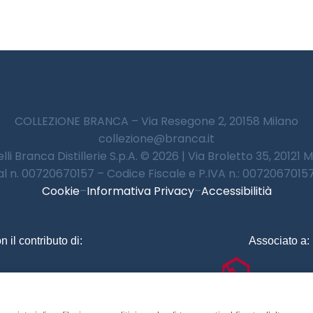
COLLEZIONE BRANCA – Via Resegone 2, 20158 Milano
collezione@branca.it
lli Branca Distillerie S.p.A. © 2026 | Via Broletto 35, 20121 
 al n. 00720670157 – Codice Fiscale e P.IVA n.: 00720670157 
Cookie
–
Informativa Privacy
–
Accessibilitià
n il contributo di:
Associato a: