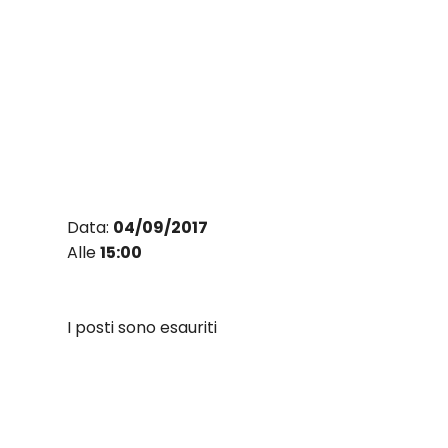
Vai
al
contenuto
Data:
04/09/2017
Alle
15:00
I posti sono esauriti