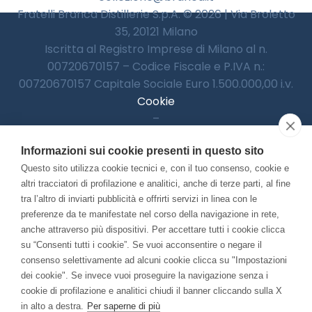
Fratelli Branca Distillerie S.p.A. © 2026 | Via Broletto
35, 20121 Milano
Iscritta al Registro Imprese di Milano al n.
00720670157 – Codice Fiscale e P.IVA n.:
00720670157 Capitale Sociale Euro 1.500.000,00 i.v.
Cookie
–
Informativa Privacy
Informazioni sui cookie presenti in questo sito
–
Accessibilitià
Questo sito utilizza cookie tecnici e, con il tuo consenso, cookie e
altri tracciatori di profilazione e analitici, anche di terze parti, al fine
tra l’altro di inviarti pubblicità e offrirti servizi in linea con le
preferenze da te manifestate nel corso della navigazione in rete,
Con il contributo di:
anche attraverso più dispositivi. Per accettare tutti i cookie clicca
su “Consenti tutti i cookie”. Se vuoi acconsentire o negare il
consenso selettivamente ad alcuni cookie clicca su "Impostazioni
dei cookie". Se invece vuoi proseguire la navigazione senza i
cookie di profilazione e analitici chiudi il banner cliccando sulla X
in alto a destra.
Per saperne di più
Bando “Musei di Impresa 2025”