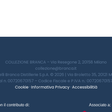
COLLEZIONE BRANCA – Via Resegone 2, 20158 Milano
collezione@branca.it
lli Branca Distillerie S.p.A. © 2026 | Via Broletto 35, 20121 
 al n. 00720670157 – Codice Fiscale e P.IVA n.: 00720670157 
Cookie
–
Informativa Privacy
–
Accessibilitià
n il contributo di:
Associato a: