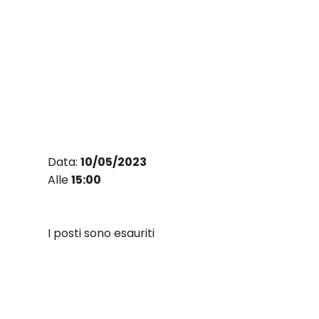
Vai
al
contenuto
Data:
10/05/2023
Alle
15:00
I posti sono esauriti