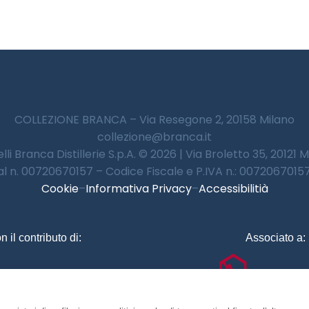
COLLEZIONE BRANCA – Via Resegone 2, 20158 Milano
collezione@branca.it
lli Branca Distillerie S.p.A. © 2026 | Via Broletto 35, 20121 
 al n. 00720670157 – Codice Fiscale e P.IVA n.: 00720670157 
Cookie
–
Informativa Privacy
–
Accessibilitià
n il contributo di:
Associato a: