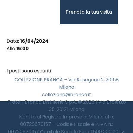
Vai
al
Prenota la tua visita
contenuto
Data:
16/04/2024
Alle
15:00
I posti sono esauriti
COLLEZIONE BRANCA – Via Resegone 2, 20158
Milano
collezione@branca.it
Fratelli Branca Distillerie S.p.A. © 2026 | Via Broletto
35, 20121 Milano
Iscritta al Registro Imprese di Milano al n.
00720670157 – Codice Fiscale e P.IVA n.:
00720670157 Capitale Sociale Euro 1.500.000,00 i.v.