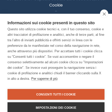
Cookie
–
Informativa Privacy
Informazioni sui cookie presenti in questo sito
–
Accessibilitià
Questo sito utilizza cookie tecnici e, con il tuo consenso, cookie e
altri tracciatori di profilazione e analitici, anche di terze parti, al fine
tra l’altro di inviarti pubblicità e offrirti servizi in linea con le
preferenze da te manifestate nel corso della navigazione in rete,
Con il contributo di:
anche attraverso più dispositivi. Per accettare tutti i cookie clicca
su “Consenti tutti i cookie”. Se vuoi acconsentire o negare il
consenso selettivamente ad alcuni cookie clicca su "Impostazioni
dei cookie". Se invece vuoi proseguire la navigazione senza i
cookie di profilazione e analitici chiudi il banner cliccando sulla X
in alto a destra.
Per saperne di più
Bando “Musei di Impresa 2025”
Associato a:
CONSENTI TUTTI I COOKIE
IMPOSTAZIONI DEI COOKIE