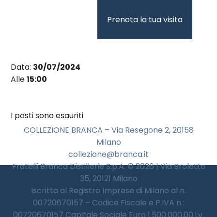
Vai
al
Prenota la tua visita
contenuto
Data:
30/07/2024
Alle
15:00
I posti sono esauriti
COLLEZIONE BRANCA – Via Resegone 2, 20158
Milano
collezione@branca.it
Fratelli Branca Distillerie S.p.A. © 2026 | Via Broletto
35, 20121 Milano
Iscritta al Registro Imprese di Milano al n.
00720670157 – Codice Fiscale e P.IVA n.:
00720670157 Capitale Sociale Euro 1.500.000,00 i.v.