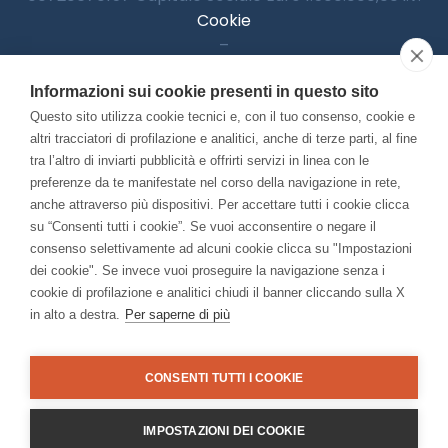
Cookie
–
Informativa Privacy
Informazioni sui cookie presenti in questo sito
–
Accessibilitià
Questo sito utilizza cookie tecnici e, con il tuo consenso, cookie e
altri tracciatori di profilazione e analitici, anche di terze parti, al fine
tra l’altro di inviarti pubblicità e offrirti servizi in linea con le
preferenze da te manifestate nel corso della navigazione in rete,
Con il contributo di:
anche attraverso più dispositivi. Per accettare tutti i cookie clicca
su “Consenti tutti i cookie”. Se vuoi acconsentire o negare il
consenso selettivamente ad alcuni cookie clicca su "Impostazioni
dei cookie". Se invece vuoi proseguire la navigazione senza i
cookie di profilazione e analitici chiudi il banner cliccando sulla X
in alto a destra.
Per saperne di più
Bando “Musei di Impresa 2025”
Associato a:
CONSENTI TUTTI I COOKIE
IMPOSTAZIONI DEI COOKIE