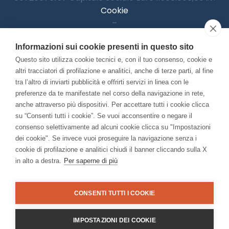
Cookie
–
Informativa Privacy
Informazioni sui cookie presenti in questo sito
–
Accessibilitià
Questo sito utilizza cookie tecnici e, con il tuo consenso, cookie e
altri tracciatori di profilazione e analitici, anche di terze parti, al fine
tra l’altro di inviarti pubblicità e offrirti servizi in linea con le
preferenze da te manifestate nel corso della navigazione in rete,
Con il contributo di:
anche attraverso più dispositivi. Per accettare tutti i cookie clicca
su “Consenti tutti i cookie”. Se vuoi acconsentire o negare il
consenso selettivamente ad alcuni cookie clicca su "Impostazioni
dei cookie". Se invece vuoi proseguire la navigazione senza i
cookie di profilazione e analitici chiudi il banner cliccando sulla X
in alto a destra.
Per saperne di più
Bando “Musei di Impresa 2025”
Associato a:
CONSENTI TUTTI I COOKIE
IMPOSTAZIONI DEI COOKIE