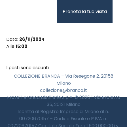
Vai
al
Prenota la tua visita
contenuto
Data:
26/11/2024
Alle
15:00
I posti sono esauriti
COLLEZIONE BRANCA – Via Resegone 2, 20158
Milano
collezione@branca.it
Fratelli Branca Distillerie S.p.A. © 2026 | Via Broletto
35, 20121 Milano
Iscritta al Registro Imprese di Milano al n.
00720670157 – Codice Fiscale e P.IVA n.:
00720670157 Capitale Sociale Euro 1.500.000,00 i.v.