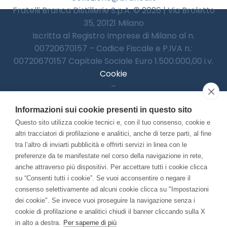
Fratelli Branca Distillerie S.p.A. © 2026 | Via Broletto
35, 20121 Milano
Iscritta al Registro Imprese di Milano al n.
00720670157 – Codice Fiscale e P.IVA n.:
00720670157 Capitale Sociale Euro 1.500.000,00 i.v.
Cookie
–
Informativa Privacy
Informazioni sui cookie presenti in questo sito
–
Accessibilitià
Questo sito utilizza cookie tecnici e, con il tuo consenso, cookie e
altri tracciatori di profilazione e analitici, anche di terze parti, al fine
tra l’altro di inviarti pubblicità e offrirti servizi in linea con le
preferenze da te manifestate nel corso della navigazione in rete,
Con il contributo di:
anche attraverso più dispositivi. Per accettare tutti i cookie clicca
su “Consenti tutti i cookie”. Se vuoi acconsentire o negare il
consenso selettivamente ad alcuni cookie clicca su "Impostazioni
dei cookie". Se invece vuoi proseguire la navigazione senza i
cookie di profilazione e analitici chiudi il banner cliccando sulla X
in alto a destra.
Per saperne di più
Bando “Musei di Impresa 2025”