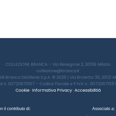
COLLEZIONE BRANCA – Via Resegone 2, 20158 Milano
collezione@branca.it
lli Branca Distillerie S.p.A. © 2026 | Via Broletto 35, 20121 
 al n. 00720670157 – Codice Fiscale e P.IVA n.: 00720670157 
Cookie
–
Informativa Privacy
–
Accessibilitià
n il contributo di:
Associato a: