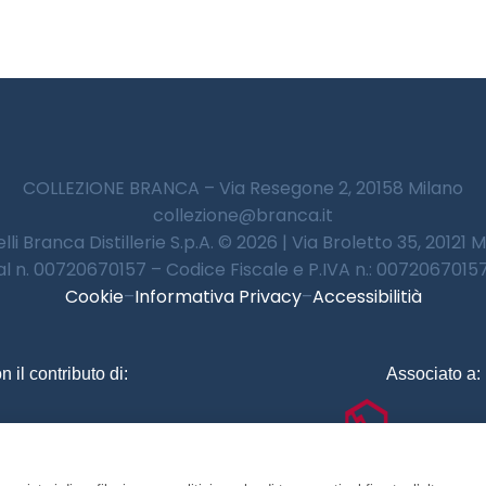
COLLEZIONE BRANCA – Via Resegone 2, 20158 Milano
collezione@branca.it
lli Branca Distillerie S.p.A. © 2026 | Via Broletto 35, 20121 
 al n. 00720670157 – Codice Fiscale e P.IVA n.: 00720670157 
Cookie
–
Informativa Privacy
–
Accessibilitià
n il contributo di:
Associato a: