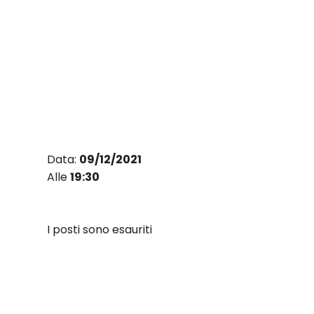
Vai
al
contenuto
Data:
09/12/2021
Alle
19:30
I posti sono esauriti