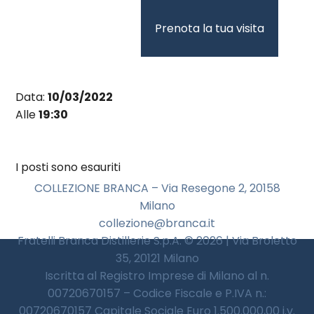
Vai
al
Prenota la tua visita
contenuto
Data:
10/03/2022
Alle
19:30
I posti sono esauriti
COLLEZIONE BRANCA – Via Resegone 2, 20158
Milano
collezione@branca.it
Fratelli Branca Distillerie S.p.A. © 2026 | Via Broletto
35, 20121 Milano
Iscritta al Registro Imprese di Milano al n.
00720670157 – Codice Fiscale e P.IVA n.:
00720670157 Capitale Sociale Euro 1.500.000,00 i.v.