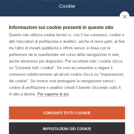
Cookie
–
Informativa Privacy
Informazioni sui cookie presenti in questo sito
–
Accessibilitià
Questo sito utilizza cookie tecnici e, con il tuo consenso, cookie e
altri tracciatori di profilazione e analitici, anche di terze parti, al fine
tra l’altro di inviarti pubblicità e offrirti servizi in linea con le
preferenze da te manifestate nel corso della navigazione in rete,
Con il contributo di:
anche attraverso più dispositivi. Per accettare tutti i cookie clicca
su “Consenti tutti i cookie”. Se vuoi acconsentire o negare il
consenso selettivamente ad alcuni cookie clicca su "Impostazioni
dei cookie". Se invece vuoi proseguire la navigazione senza i
cookie di profilazione e analitici chiudi il banner cliccando sulla X
in alto a destra.
Per saperne di più
Bando “Musei di Impresa 2025”
Associato a:
CONSENTI TUTTI I COOKIE
IMPOSTAZIONI DEI COOKIE