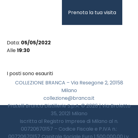
Vai
al
Prenota la tua visita
contenuto
Data:
05/05/2022
Alle
19:30
I posti sono esauriti
COLLEZIONE BRANCA – Via Resegone 2, 20158
Milano
collezione@branca.it
Fratelli Branca Distillerie S.p.A. © 2026 | Via Broletto
35, 20121 Milano
Iscritta al Registro Imprese di Milano al n.
00720670157 – Codice Fiscale e P.IVA n.:
00720670157 Capitale Sociale Euro 1.500.000,00 i.v.