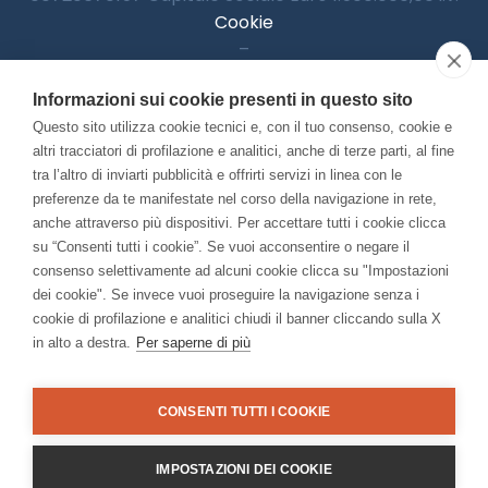
Cookie
–
Informativa Privacy
Informazioni sui cookie presenti in questo sito
–
Accessibilitià
Questo sito utilizza cookie tecnici e, con il tuo consenso, cookie e
altri tracciatori di profilazione e analitici, anche di terze parti, al fine
tra l’altro di inviarti pubblicità e offrirti servizi in linea con le
preferenze da te manifestate nel corso della navigazione in rete,
Con il contributo di:
anche attraverso più dispositivi. Per accettare tutti i cookie clicca
su “Consenti tutti i cookie”. Se vuoi acconsentire o negare il
consenso selettivamente ad alcuni cookie clicca su "Impostazioni
dei cookie". Se invece vuoi proseguire la navigazione senza i
cookie di profilazione e analitici chiudi il banner cliccando sulla X
in alto a destra.
Per saperne di più
Bando “Musei di Impresa 2025”
Associato a:
CONSENTI TUTTI I COOKIE
IMPOSTAZIONI DEI COOKIE