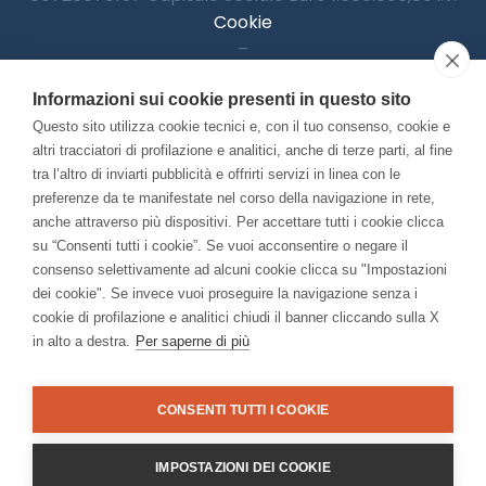
Cookie
–
Informativa Privacy
Informazioni sui cookie presenti in questo sito
–
Accessibilitià
Questo sito utilizza cookie tecnici e, con il tuo consenso, cookie e
altri tracciatori di profilazione e analitici, anche di terze parti, al fine
tra l’altro di inviarti pubblicità e offrirti servizi in linea con le
preferenze da te manifestate nel corso della navigazione in rete,
Con il contributo di:
anche attraverso più dispositivi. Per accettare tutti i cookie clicca
su “Consenti tutti i cookie”. Se vuoi acconsentire o negare il
consenso selettivamente ad alcuni cookie clicca su "Impostazioni
dei cookie". Se invece vuoi proseguire la navigazione senza i
cookie di profilazione e analitici chiudi il banner cliccando sulla X
in alto a destra.
Per saperne di più
Bando “Musei di Impresa 2025”
Associato a:
CONSENTI TUTTI I COOKIE
IMPOSTAZIONI DEI COOKIE