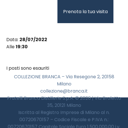
Vai
al
Prenota la tua visita
contenuto
Data:
28/07/2022
Alle
19:30
I posti sono esauriti
COLLEZIONE BRANCA – Via Resegone 2, 20158
Milano
collezione@branca.it
Fratelli Branca Distillerie S.p.A. © 2026 | Via Broletto
35, 20121 Milano
Iscritta al Registro Imprese di Milano al n.
00720670157 – Codice Fiscale e P.IVA n.:
00720670157 Capitale Sociale Euro 1.500.000,00 i.v.