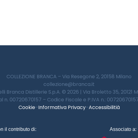
COLLEZIONE BRANCA – Via Resegone 2, 20158 Milano
collezione@branca.it
lli Branca Distillerie S.p.A. © 2026 | Via Broletto 35, 20121 
 al n. 00720670157 – Codice Fiscale e P.IVA n.: 00720670157 
Cookie
–
Informativa Privacy
–
Accessibilitià
n il contributo di:
Associato a: