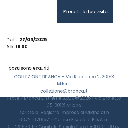
Vai
al
Prenota la tua visita
contenuto
Data:
27/05/2025
Alle
15:00
I posti sono esauriti
COLLEZIONE BRANCA – Via Resegone 2, 20158
Milano
collezione@branca.it
Fratelli Branca Distillerie S.p.A. © 2026 | Via Broletto
35, 20121 Milano
Iscritta al Registro Imprese di Milano al n.
00720670157 – Codice Fiscale e P.IVA n.:
00720670157 Capitale Sociale Euro 1.500.000,00 i.v.