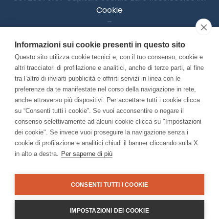
Cookie
–
Informativa Privacy
Informazioni sui cookie presenti in questo sito
–
Accessibilitià
Questo sito utilizza cookie tecnici e, con il tuo consenso, cookie e
altri tracciatori di profilazione e analitici, anche di terze parti, al fine
tra l’altro di inviarti pubblicità e offrirti servizi in linea con le
preferenze da te manifestate nel corso della navigazione in rete,
Con il contributo di:
anche attraverso più dispositivi. Per accettare tutti i cookie clicca
su “Consenti tutti i cookie”. Se vuoi acconsentire o negare il
consenso selettivamente ad alcuni cookie clicca su "Impostazioni
dei cookie". Se invece vuoi proseguire la navigazione senza i
cookie di profilazione e analitici chiudi il banner cliccando sulla X
in alto a destra.
Per saperne di più
Bando “Musei di Impresa 2025”
Associato a:
CONSENTI TUTTI I COOKIE
IMPOSTAZIONI DEI COOKIE