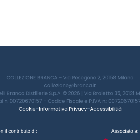
COLLEZIONE BRANCA – Via Resegone 2, 20158 Milano
collezione@branca.it
lli Branca Distillerie S.p.A. © 2026 | Via Broletto 35, 20121 
 al n. 00720670157 – Codice Fiscale e P.IVA n.: 00720670157 
Cookie
–
Informativa Privacy
–
Accessibilitià
n il contributo di:
Associato a: