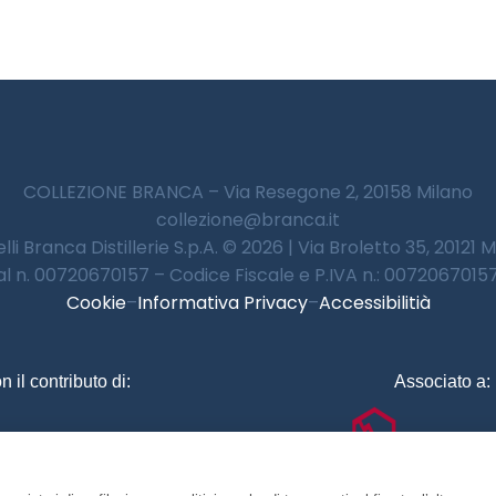
COLLEZIONE BRANCA – Via Resegone 2, 20158 Milano
collezione@branca.it
lli Branca Distillerie S.p.A. © 2026 | Via Broletto 35, 20121 
 al n. 00720670157 – Codice Fiscale e P.IVA n.: 00720670157 
Cookie
–
Informativa Privacy
–
Accessibilitià
n il contributo di:
Associato a: