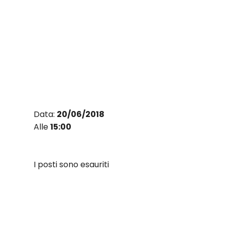
Vai
al
contenuto
Data:
20/06/2018
Alle
15:00
I posti sono esauriti