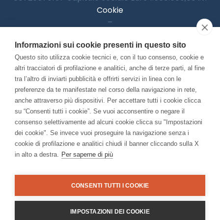
Cookie
–
Informativa Privacy
Informazioni sui cookie presenti in questo sito
–
Accessibilitià
Questo sito utilizza cookie tecnici e, con il tuo consenso, cookie e
altri tracciatori di profilazione e analitici, anche di terze parti, al fine
tra l’altro di inviarti pubblicità e offrirti servizi in linea con le
preferenze da te manifestate nel corso della navigazione in rete,
Con il contributo di:
anche attraverso più dispositivi. Per accettare tutti i cookie clicca
su “Consenti tutti i cookie”. Se vuoi acconsentire o negare il
consenso selettivamente ad alcuni cookie clicca su "Impostazioni
dei cookie". Se invece vuoi proseguire la navigazione senza i
cookie di profilazione e analitici chiudi il banner cliccando sulla X
in alto a destra.
Per saperne di più
Bando “Musei di Impresa 2025”
Associato a:
CONSENTI TUTTI I COOKIE
IMPOSTAZIONI DEI COOKIE