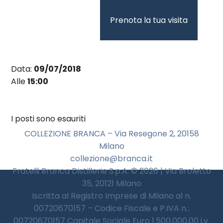
Vai
al
Prenota la tua visita
contenuto
Data:
09/07/2018
Alle
15:00
I posti sono esauriti
COLLEZIONE BRANCA – Via Resegone 2, 20158
Milano
collezione@branca.it
Fratelli Branca Distillerie S.p.A. © 2026 | Via Broletto
35, 20121 Milano
Iscritta al Registro Imprese di Milano al n.
00720670157 – Codice Fiscale e P.IVA n.:
00720670157 Capitale Sociale Euro 1.500.000,00 i.v.