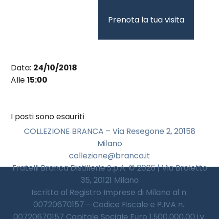
Vai
al
Prenota la tua visita
contenuto
Data:
24/10/2018
Alle
15:00
I posti sono esauriti
COLLEZIONE BRANCA – Via Resegone 2, 20158
Milano
collezione@branca.it
Fratelli Branca Distillerie S.p.A. © 2026 | Via Broletto
35, 20121 Milano
Iscritta al Registro Imprese di Milano al n.
00720670157 – Codice Fiscale e P.IVA n.:
00720670157 Capitale Sociale Euro 1.500.000,00 i.v.