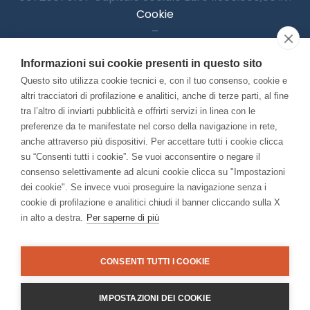
Cookie
–
Informativa Privacy
Informazioni sui cookie presenti in questo sito
–
Accessibilitià
Questo sito utilizza cookie tecnici e, con il tuo consenso, cookie e
altri tracciatori di profilazione e analitici, anche di terze parti, al fine
tra l’altro di inviarti pubblicità e offrirti servizi in linea con le
preferenze da te manifestate nel corso della navigazione in rete,
Con il contributo di:
anche attraverso più dispositivi. Per accettare tutti i cookie clicca
su “Consenti tutti i cookie”. Se vuoi acconsentire o negare il
consenso selettivamente ad alcuni cookie clicca su "Impostazioni
dei cookie". Se invece vuoi proseguire la navigazione senza i
cookie di profilazione e analitici chiudi il banner cliccando sulla X
in alto a destra.
Per saperne di più
Bando “Musei di Impresa 2025”
Associato a:
CONSENTI TUTTI I COOKIE
IMPOSTAZIONI DEI COOKIE