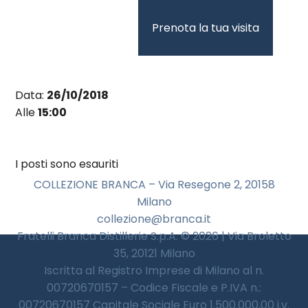
Vai
al
Prenota la tua visita
contenuto
Data:
26/10/2018
Alle
15:00
I posti sono esauriti
COLLEZIONE BRANCA – Via Resegone 2, 20158
Milano
collezione@branca.it
Fratelli Branca Distillerie S.p.A. © 2026 | Via Broletto
35, 20121 Milano
Iscritta al Registro Imprese di Milano al n.
00720670157 – Codice Fiscale e P.IVA n.:
00720670157 Capitale Sociale Euro 1.500.000,00 i.v.