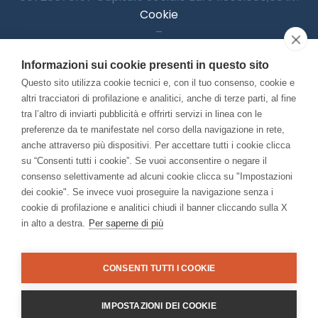
Cookie
–
Informativa Privacy
Informazioni sui cookie presenti in questo sito
–
Accessibilitià
Questo sito utilizza cookie tecnici e, con il tuo consenso, cookie e
altri tracciatori di profilazione e analitici, anche di terze parti, al fine
tra l’altro di inviarti pubblicità e offrirti servizi in linea con le
preferenze da te manifestate nel corso della navigazione in rete,
Con il contributo di:
anche attraverso più dispositivi. Per accettare tutti i cookie clicca
su “Consenti tutti i cookie”. Se vuoi acconsentire o negare il
consenso selettivamente ad alcuni cookie clicca su "Impostazioni
dei cookie". Se invece vuoi proseguire la navigazione senza i
cookie di profilazione e analitici chiudi il banner cliccando sulla X
in alto a destra.
Per saperne di più
Bando “Musei di Impresa 2025”
Associato a:
CONSENTI TUTTI I COOKIE
IMPOSTAZIONI DEI COOKIE