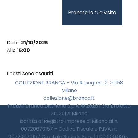
Vai
al
Prenota la tua visita
contenuto
Data:
21/10/2025
Alle
15:00
I posti sono esauriti
COLLEZIONE BRANCA – Via Resegone 2, 20158
Milano
collezione@branca.it
Fratelli Branca Distillerie S.p.A. © 2026 | Via Broletto
35, 20121 Milano
Iscritta al Registro Imprese di Milano al n.
00720670157 – Codice Fiscale e P.IVA n.:
00720670157 Capitale Sociale Euro 1.500.000,00 i.v.