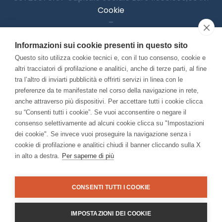
Cookie
–
Informativa Privacy
Informazioni sui cookie presenti in questo sito
–
Accessibilitià
Questo sito utilizza cookie tecnici e, con il tuo consenso, cookie e
altri tracciatori di profilazione e analitici, anche di terze parti, al fine
tra l’altro di inviarti pubblicità e offrirti servizi in linea con le
preferenze da te manifestate nel corso della navigazione in rete,
Con il contributo di:
anche attraverso più dispositivi. Per accettare tutti i cookie clicca
su “Consenti tutti i cookie”. Se vuoi acconsentire o negare il
consenso selettivamente ad alcuni cookie clicca su "Impostazioni
dei cookie". Se invece vuoi proseguire la navigazione senza i
cookie di profilazione e analitici chiudi il banner cliccando sulla X
in alto a destra.
Per saperne di più
Bando “Musei di Impresa 2025”
Associato a:
CONSENTI TUTTI I COOKIE
IMPOSTAZIONI DEI COOKIE