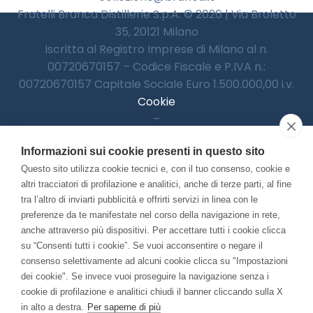
Fratelli Branca Distillerie S.p.A. © 2026 | Via Broletto
35, 20121 Milano
Iscritta al Registro Imprese di Milano al n.
00720670157 – Codice Fiscale e P.IVA n.:
00720670157 Capitale Sociale Euro 1.500.000,00 i.v.
Cookie
–
Informativa Privacy
Informazioni sui cookie presenti in questo sito
–
Accessibilitià
Questo sito utilizza cookie tecnici e, con il tuo consenso, cookie e
altri tracciatori di profilazione e analitici, anche di terze parti, al fine
tra l’altro di inviarti pubblicità e offrirti servizi in linea con le
preferenze da te manifestate nel corso della navigazione in rete,
Con il contributo di:
anche attraverso più dispositivi. Per accettare tutti i cookie clicca
su “Consenti tutti i cookie”. Se vuoi acconsentire o negare il
consenso selettivamente ad alcuni cookie clicca su "Impostazioni
dei cookie". Se invece vuoi proseguire la navigazione senza i
cookie di profilazione e analitici chiudi il banner cliccando sulla X
in alto a destra.
Per saperne di più
Bando “Musei di Impresa 2025”