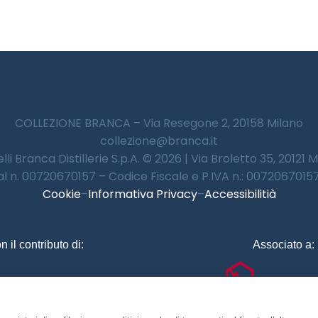
COLLEZIONE BRANCA – Via Resegone 2, 20158 Milano
collezione@branca.it
lli Branca Distillerie S.p.A. © 2026 | Via Broletto 35, 20121 
 al n. 00720670157 – Codice Fiscale e P.IVA n.: 00720670157 
Cookie
–
Informativa Privacy
–
Accessibilitià
n il contributo di:
Associato a: