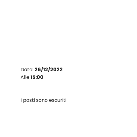
Vai
al
contenuto
Data:
26/12/2022
Alle
15:00
I posti sono esauriti